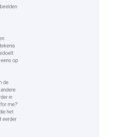
rbeelden
en
etekenis
edoelt:
r eens op
n de
 andere
der in
 for me?’
die het
t eerder