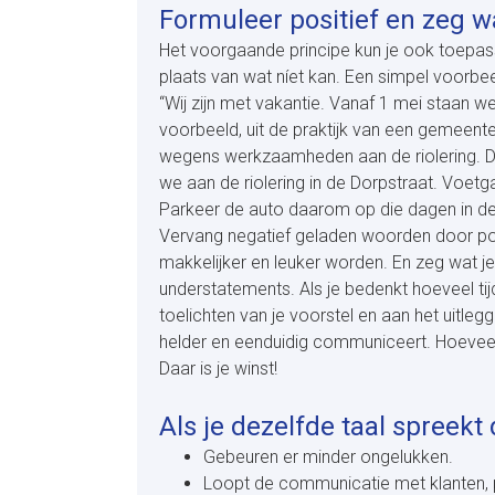
Formuleer positief en zeg wa
Het voorgaande principe kun je ook toepas
plaats van wat níet kan. Een simpel voorbee
“Wij zijn met vakantie. Vanaf 1 mei staan we
voorbeeld, uit de praktijk van een gemeent
wegens werkzaamheden aan de riolering. De 
we aan de riolering in de Dorpstraat. Voet
Parkeer de auto daarom op die dagen in de
Vervang negatief geladen woorden door pos
makkelijker en leuker worden. En zeg wat j
understatements. Als je bedenkt hoeveel tijd
toelichten van je voorstel en aan het uitlegge
helder en eenduidig communiceert. Hoeveel 
Daar is je winst!
Als je dezelfde taal spreekt
Gebeuren er minder ongelukken.
Loopt de communicatie met klanten, pa