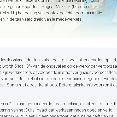
taan we ook: heldere communicatie die rekening houdt
an je gesprekspartner. Ragnar Makkink (Directeur
ikel stil bij het belang van contextgerichte communicatie
ren in de taalvaardigheid van je medewerkers.
 las ik onlangs dat taal vaker een rol speelt bij ongevallen op he
ng wordt 5 tot 10% van de ongevallen op de werkvloer veroorza
 zijn werknemers onvoldoende in staat veiligheidsvoorschriften
 voorschriften niet of niet op de juiste manier toegepast. Hierdo
aar. Soms met dodelijke afloop. Betere talenkennis voorkomt d
een in Duitsland gefabriceerde freesmachine, die alleen foutmeld
e kennis van het Duits maakt dat werkzaamheden goed en veilig
eeld: in 2020 bleek uit een
onderzoek
dat bijna de helft van de