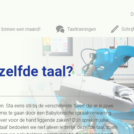
D
t binnen een maand!
Taaltrainingen
Schrij
Taal
Tr
Cursus zakelijk Engels
Helder e
elfde taal?
Cursus Nederlands
Cursus zakelijk Duits
Belei
Cursus zakelijk Frans
Andere talen
E-mails e
. Sta eens stil bij de verschillende ‘talen’ die er in jouw
Online taaltrainingen
Opfri
mis te gaan door een Babylonische spraakverwarring
over voor de hand liggende zaken? Dan spreken jullie
taal’ bedoelen we niet alleen letterlijk dezelfde taal, zoals