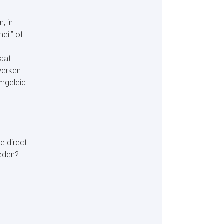
, in
ei.” of
raat
werken
mgeleid.
s
je direct
teden?