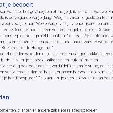
t je bedoelt
sen wanneer het gevraagde niet mogelijk is. Benoem wat wél kan
ld is de volgende vergelijking: “Wegens vakantie gesloten tot 1 m
 weer voor je klaar.” Welke versie vind je vriendelijker? Een ander
e: “Van 3-5 september is geen verkeer mogelijk door de Dorpsst
parkeerplaatsen zijn niet bereikbaar.” of: “Van 2-5 september 
gangers en fietsers kunnen passeren maar ander verkeer wordt o
 Kerkstraat of de Hoogstraat.”
itief geladen woorden en je zult merken dat gesprekken steed
e bedoelt: vermijd dubbele ontkenningen, eufemismen en
 je per dag besteedt aan het verduidelijken van je vraag, aan het
n van je reactie, dan zal het je verrassen hoeveel tijd je wint als 
tijd kan jij besparen? En waar zou je overgebleven tijd aan bes
 dan:
tiënten, cliënten en andere zakelijke relaties soepeler.