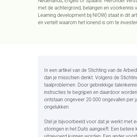
Nederlands, Engels of Spaans. Hieronder vers
met de achtergrond, belangen en voorkennis v
Learning development bij NIOW) staat in dit art
en vertelt waarom het lonend is om te investe
In een artikel van de Stichting van de Arbeid
dan je misschien denkt. Volgens de Stichti
taalproblemen. Door gebrekkige talenkennis
instructies te begrijpen en daardoor worden
ontstaan ongeveer 20.000 ongevallen per j
ongelukken.
Stel je bijvoorbeeld voor dat je werkt met 
storingen in het Duits aangeeft. Een beter
uitgevoerd kunnen worden. Een ander voorb