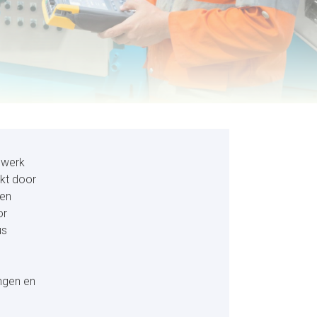
t werk
akt door
 en
or
us
ingen en