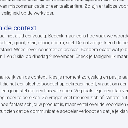
 van miscommunicatie of een taalbarrière. Zo zijn er talloze voo
 veiligheid op de werkvloer.
 de context
aal niet altijd eenvoudig. Bedenk maar eens hoe vaak we woord
schien, groot, klein, mooi, enorm, snel. De ontvanger kleurt de b
erstand. Wees liever concreet en precies. Benoem exact wat je b
n 1 en 3 kilo, op dinsdag 2 november. Check je taalgebruik maa
nkelijk van de context. Kies je moment zorgvuldig en pas je aa
t die net een slechte boodschap gekregen heeft, vraagt om een
n jong stel dat een huis wil kopen. Verplaats je je een stap ver
g meer te bereiken. Zo vragen veel mensen zich af: ‘What’s in it
hoe fantastisch jouw product is, maar vertel over de voordelen 
 zult zien dat de communicatie soepeler verloopt en dat je je klan