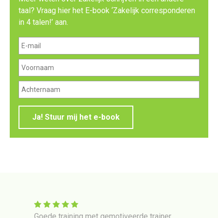
taal? Vraag hier het E-book ‘Zakelijk corresponderen
in 4 talen!’ aan.
Ja! Stuur mij het e-book
 in
Goede training met gemotiveerde trainer.
Train