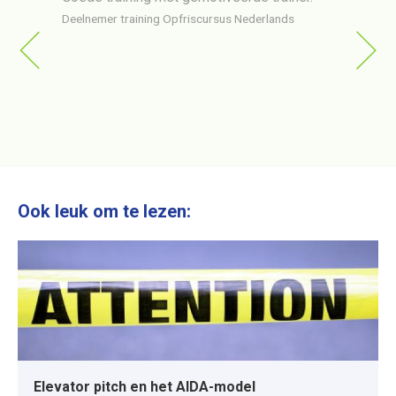
er via
gehol
Deelnemer training Opfriscursus Nederlands
ng op
erg o
van
Deelne
ttig en
ngels
Ook leuk om te lezen:
Elevator pitch en het AIDA-model