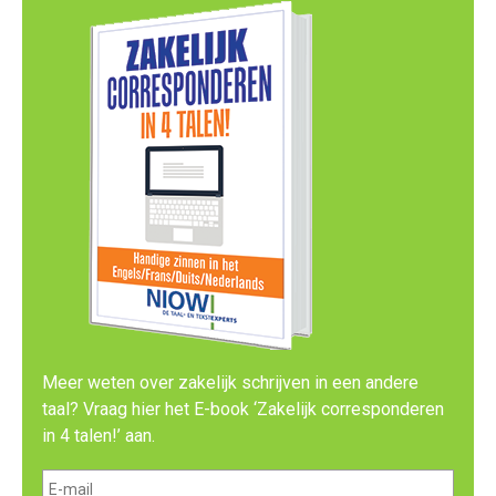
Meer weten over zakelijk schrijven in een andere
taal? Vraag hier het E-book ‘Zakelijk corresponderen
in 4 talen!’ aan.