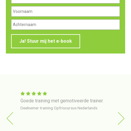
Ja! Stuur mij het e-book
 in
Goede training met gemotiveerde trainer.
Train
er via
gehol
Deelnemer training Opfriscursus Nederlands
ng op
erg o
van
Deelne
ttig en