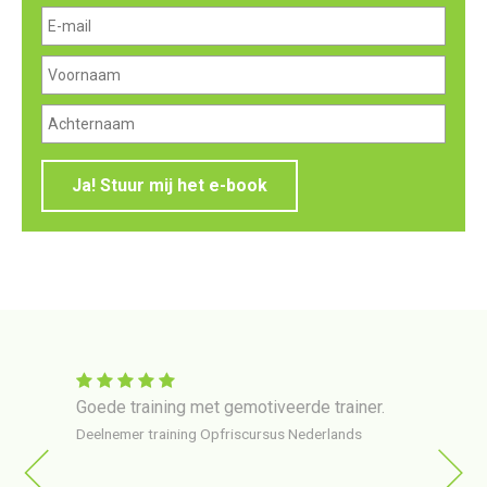
Ja! Stuur mij het e-book
 in
Goede training met gemotiveerde trainer.
Train
er via
gehol
Deelnemer training Opfriscursus Nederlands
ng op
erg o
van
Deelne