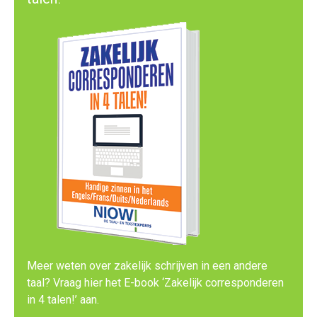
Meer weten over zakelijk schrijven in een andere
taal? Vraag hier het E-book ‘Zakelijk corresponderen
in 4 talen!’ aan.