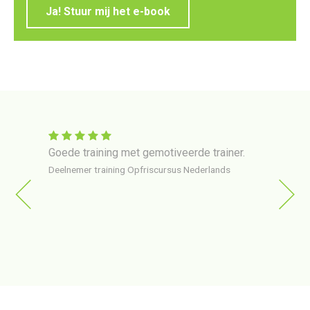
Ja! Stuur mij het e-book
 in
Goede training met gemotiveerde trainer.
Train
er via
gehol
Deelnemer training Opfriscursus Nederlands
ng op
erg o
van
Deelne
ttig en
ngels