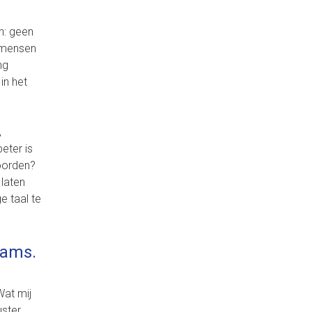
an: geen
n mensen
ng
in het
,
eter is
oorden?
 laten
e taal te
eams.
Wat mij
uster