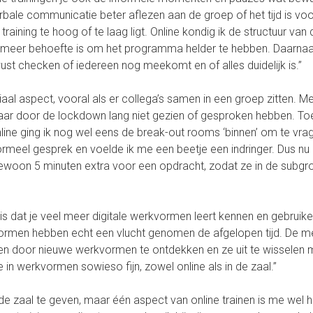
erbale communicatie beter aflezen aan de groep of het tijd is vo
aining te hoog of te laag ligt. Online kondig ik de structuur van 
ine meer behoefte is om het programma helder te hebben. Daarna
ewust checken of iedereen nog meekomt en of alles duidelijk is.”
aal aspect, vooral als er collega’s samen in een groep zitten. M
 elkaar door de lockdown lang niet gezien of gesproken hebben. T
ine ging ik nog wel eens de break-out rooms ‘binnen’ om te vra
ormeel gesprek en voelde ik me een beetje een indringer. Dus nu l
ewoon 5 minuten extra voor een opdracht, zodat ze in de subgr
is dat je veel meer digitale werkvormen leert kennen en gebruike
kvormen hebben echt een vlucht genomen de afgelopen tijd. De 
lijven door nieuwe werkvormen te ontdekken en ze uit te wisselen 
e in werkvormen sowieso fijn, zowel online als in de zaal.”
in de zaal te geven, maar één aspect van online trainen is me wel h