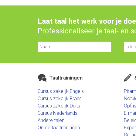
Laat taal het werk voor je do
Professionaliseer je taal- en 
Taaltrainingen
Cursus zakelijk Engels
Piram
Cursus zakelijk Frans
Notul
Cursus zakelijk Duits
Opfri
Cursus Nederlands
E-mai
Andere talen
Belei
Online taaltrainingen
Expert
Online