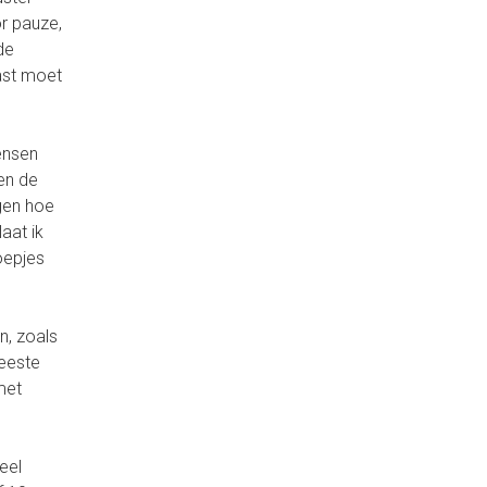
or pauze,
de
ast moet
ensen
oen de
gen hoe
aat ik
oepjes
n, zoals
meeste
met
eel