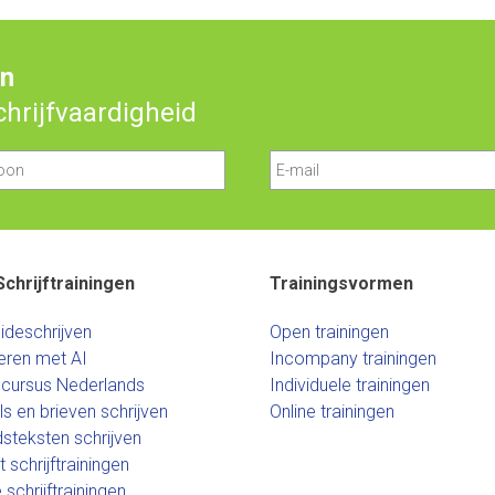
en
schrijfvaardigheid
Schrijftrainingen
Trainingsvormen
ideschrijven
Open trainingen
eren met AI
Incompany trainingen
scursus Nederlands
Individuele trainingen
ls en brieven schrijven
Online trainingen
dsteksten schrijven
 schrijftrainingen
 schrijftrainingen