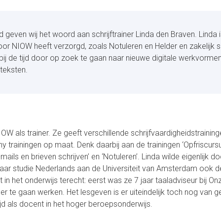
d geven wij het woord aan schrijftrainer Linda den Braven. Linda 
 voor NIOW heeft verzorgd, zoals Notuleren en Helder en zakelijk s
t bij de tijd door op zoek te gaan naar nieuwe digitale werkvormen
 teksten.
W als trainer. Ze geeft verschillende schrijfvaardigheidstraining
 trainingen op maat. Denk daarbij aan de trainingen ‘Opfriscurs
E-mails en brieven schrijven’ en ‘Notuleren’. Linda wilde eigenlijk d
ar studie Nederlands aan de Universiteit van Amsterdam ook d
in het onderwijs terecht: eerst was ze 7 jaar taaladviseur bij On
ner te gaan werken. Het lesgeven is er uiteindelijk toch nog van
ijd als docent in het hoger beroepsonderwijs.