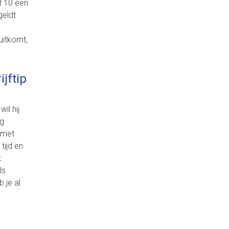
lf 10 een
geldt
uitkomt,
jftip
il hij
ig
 met
tijd en
t
ls
 je al