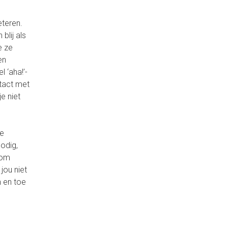
eteren.
blij als
e ze
en
 ‘aha!’-
ntact met
e niet
ke
nodig,
kom
jou niet
n en toe