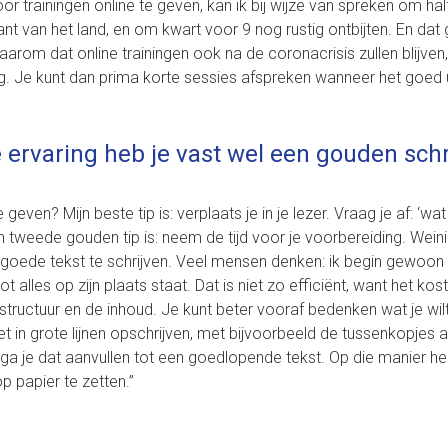
oor trainingen online te geven, kan ik bij wijze van spreken om ha
t van het land, en om kwart voor 9 nog rustig ontbijten. En dat 
daarom dat online trainingen ook na de coronacrisis zullen blijven,
ing. Je kunt dan prima korte sessies afspreken wanneer het goed 
e ervaring heb je vast wel een gouden schri
en? Mijn beste tip is: verplaats je in je lezer. Vraag je af: ‘wat w
mijn tweede gouden tip is: neem de tijd voor je voorbereiding. Wein
goede tekst te schrijven. Veel mensen denken: ik begin gewoon
 alles op zijn plaats staat. Dat is niet zo efficiënt, want het kost 
ructuur en de inhoud. Je kunt beter vooraf bedenken wat je wil
t in grote lijnen opschrijven, met bijvoorbeeld de tussenkopjes a
 ga je dat aanvullen tot een goedlopende tekst. Op die manier heb
p papier te zetten.”