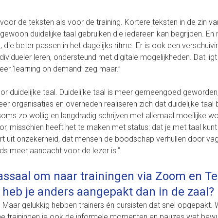
l voor de teksten als voor de training. Kortere teksten in de zin v
gewoon duidelijke taal gebruiken die iedereen kan begrijpen. E
die beter passen in het dagelijks ritme. Er is ook een verschuivi
ividueler leren, ondersteund met digitale mogelijkheden. Dat ligt 
er ‘learning on demand’ zeg maar.”
or duidelijke taal. Duidelijke taal is meer gemeengoed geworden
er organisaties en overheden realiseren zich dat duidelijke taal b
ms zo wollig en langdradig schrijven met allemaal moeilijke w
oor, misschien heeft het te maken met status: dat je met taal kunt
ort uit onzekerheid, dat mensen de boodschap verhullen door vag
ds meer aandacht voor de lezer is.”
assaal om naar trainingen via Zoom en T
 heb je anders aangepakt dan in de zaal?
 Maar gelukkig hebben trainers én cursisten dat snel opgepakt. 
 online trainingen je ook de informele momenten en pauzes wat bew