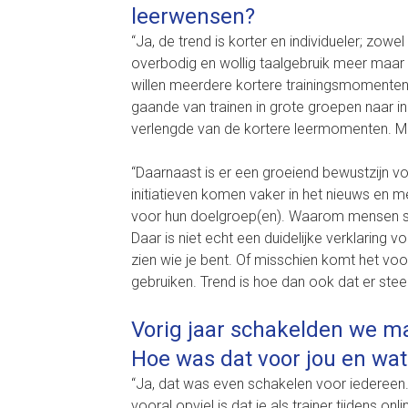
leerwensen?
“Ja, de trend is korter en individueler; zowe
overbodig en wollig taalgebruik meer maar 
willen meerdere kortere trainingsmomenten, 
gaande van trainen in grote groepen naar ind
verlengde van de kortere leermomenten. Me
“Daarnaast is er een groeiend bewustzijn vo
initiatieven komen vaker in het nieuws en me
voor hun doelgroep(en). Waarom mensen so
Daar is niet echt een duidelijke verklaring v
zien wie je bent. Of misschien komt het vo
gebruiken. Trend is hoe dan ook dat er stee
Vorig jaar schakelden we m
Hoe was dat voor jou en wat
“Ja, dat was even schakelen voor iedereen.
vooral opviel is dat je als trainer tijdens