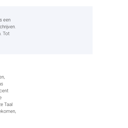
is een
chrijven.
. Tot
en,
us
ocent
e
ze Taal
 gekomen,