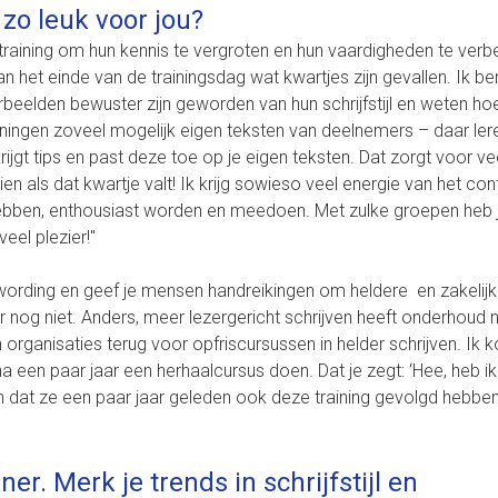
zo leuk voor jou?
training om hun kennis te vergroten en hun vaardigheden te verb
an het einde van de trainingsdag wat kwartjes zijn gevallen. Ik ben 
beelden bewuster zijn geworden van hun schrijfstijl en weten ho
rainingen zoveel mogelijk eigen teksten van deelnemers – daar ler
ijgt tips en past deze toe op je eigen teksten. Dat zorgt voor veel
en als dat kwartje valt! Ik krijg sowieso veel energie van het co
 hebben, enthousiast worden en meedoen. Met zulke groepen heb j
eel plezier!"
wording en geef je mensen handreikingen om heldere en zakelij
r nog niet. Anders, meer lezergericht schrijven heeft onderhoud 
organisaties terug voor opfriscursussen in helder schrijven. Ik 
een paar jaar een herhaalcursus doen. Dat je zegt: ‘Hee, heb ik 
n dat ze een paar jaar geleden ook deze training gevolgd hebbe
ner. Merk je trends in schrijfstijl en