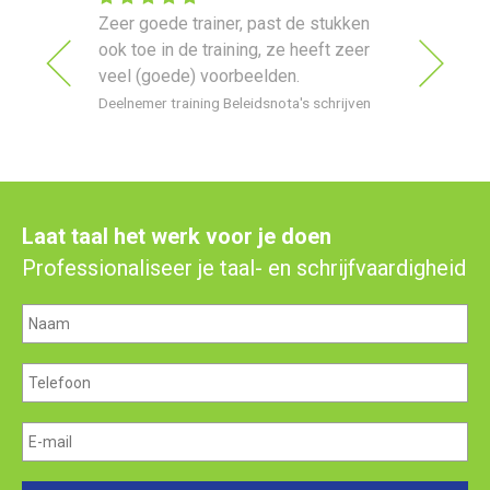
erde
Zeer goede trainer, past de stukken
De traini
ook toe in de training, ze heeft zeer
verwacht
veel (goede) voorbeelden.
1 benade
ederlands
perfect 
Deelnemer training Beleidsnota's schrijven
Deelnemer
Laat taal het werk voor je doen
Professionaliseer je taal- en schrijfvaardigheid