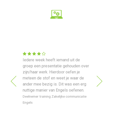
eerzaam
Iedere week heeft iemand uit de
De nutti
groep een presentatie gehouden over
geluids
l
zijn/haar werk. Hierdoor oefen je
opmerkin
meteen de stof en weet je waar de
krijgen.
ander mee bezig is. Dit was een erg
ands voor
Deelnemer
nuttige manier van Engels oefenen.
anderstal
Deelnemer training Zakelijke communicatie
Engels