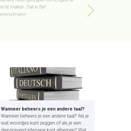
en te maken. Dat is fijn!
Ook de manier via liv
weegt niet op tegen b
banking English
prettig en heeft me 
Deelnemer training Zak
Wanneer beheers je een andere taal?
Wanneer beheers je een andere taal? Als je
wat woordjes kunt zeggen of als je een
diepgravend interview kunt afnemen? Wat