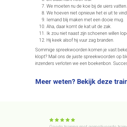
We moeten nu de koe bij de uiers vatten
We hoeven niet opnieuw het ei uit te vind
Iemand blij maken met een dooie mug.
Aha, daar komt de kat uit de zak.
Ik zou niet naast zijn schoenen willen lop
Hij keek alsof hij vuur zag branden.
Sommige spreekwoorden komen je vast bekend v
klopt? Mail ons de juiste spreekwoorden op
b
inzenders verloten we een boekenbon. Succes
Meer weten? Bekijk deze trai
gelse gesprekken.
Goede training met gemotiveerde traine