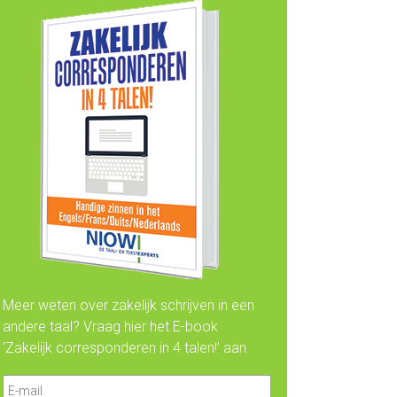
Meer weten over zakelijk schrijven in een
andere taal? Vraag hier het E-book
‘Zakelijk corresponderen in 4 talen!’ aan.