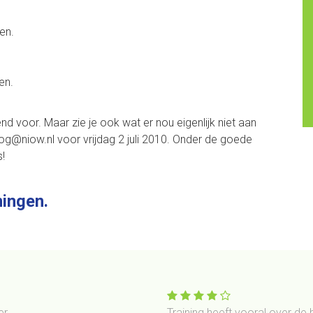
.
en.
en.
oor. Maar zie je ook wat er nou eigenlijk niet aan
log@niow.nl
voor vrijdag 2 juli 2010. Onder de goede
!
ningen.
r.
Training heeft vooral over de