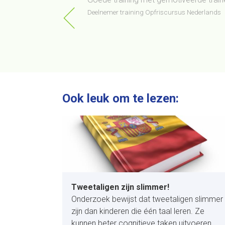
ertraging op de lijn
Deelnemer training Opfriscursus Nederlands
ainster deed het heel
Ook leuk om te lezen:
Tweetaligen zijn slimmer!
Onderzoek bewijst dat tweetaligen slimmer
zijn dan kinderen die één taal leren. Ze
kunnen beter cognitieve taken uitvoeren.