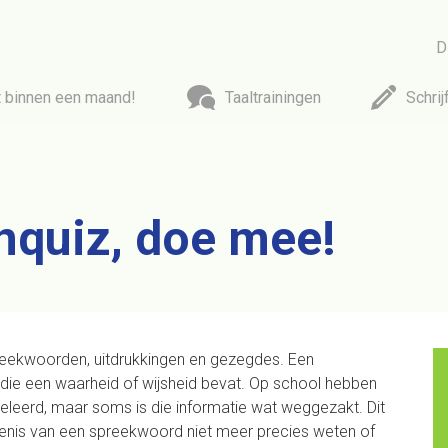
D
t binnen een maand!
Taaltrainingen
Schrij
Taal
Tr
Cursus zakelijk Engels
Helder e
quiz, doe mee!
Cursus Nederlands
Cursus zakelijk Duits
Belei
Cursus zakelijk Frans
Andere talen
E-mails e
reekwoorden, uitdrukkingen en gezegdes. Een
Online taaltrainingen
Opfri
 die een waarheid of wijsheid bevat. Op school hebben
eerd, maar soms is die informatie wat weggezakt. Dit
enis van een spreekwoord niet meer precies weten of