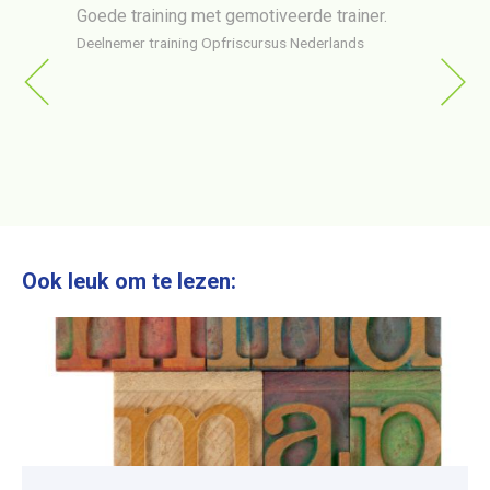
 in
Goede training met gemotiveerde trainer.
Train
er via
gehol
Deelnemer training Opfriscursus Nederlands
ng op
erg o
van
Deelne
ttig en
ngels
Ook leuk om te lezen: