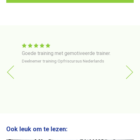
 in
Goede training met gemotiveerde trainer.
Train
er via
gehol
Deelnemer training Opfriscursus Nederlands
ng op
erg o
van
Deelne
ttig en
ngels
Ook leuk om te lezen: