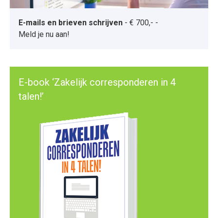
E-mails en brieven schrijven
-
€ 700,-
-
Meld je nu aan!
E-book ‘Zakelijk corresponderen in 4
talen!’