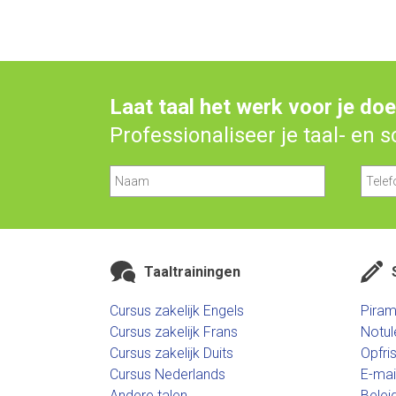
Laat taal het werk voor je do
Professionaliseer je taal- en 
Taaltrainingen
Cursus zakelijk Engels
Piram
Cursus zakelijk Frans
Notul
Cursus zakelijk Duits
Opfri
Cursus Nederlands
E-mai
Andere talen
Belei