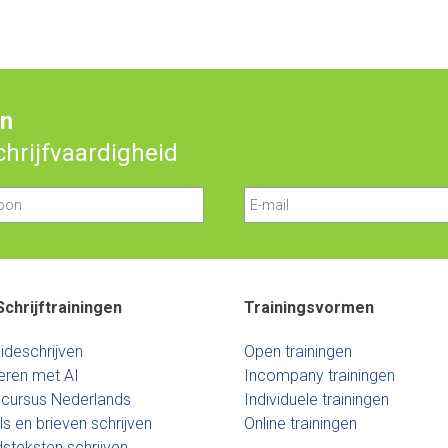
en
schrijfvaardigheid
Schrijftrainingen
Trainingsvormen
ideschrijven
Open trainingen
eren met AI
Incompany trainingen
scursus Nederlands
Individuele trainingen
ls en brieven schrijven
Online trainingen
dsteksten schrijven