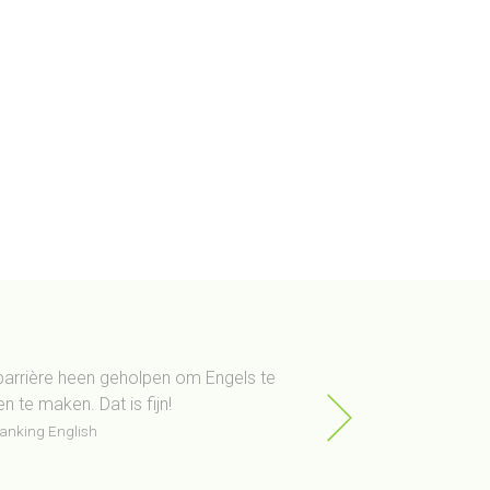
 barrière heen geholpen om Engels te
Deze cursus geeft m
en te maken. Dat is fijn!
Ook de manier via liv
weegt niet op tegen b
banking English
prettig en heeft me 
Deelnemer training Zak