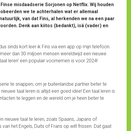
Finse misdaadserie Sorjonen op Netflix. Wij houden
 probeerden we te achterhalen wat er allemaal
tuurlijk, van dat Fins, al herkenden we na een paar
orden. Denk aan kiitos (bedankt), isä (vader) en
dus sinds kort leer ik Fins via een app op mijn telefoon.
en meer dan 30 miljoen mensen wereldwijd een nieuwe
taal leren’ een populair voornemen is voor 2024!
 serie te snappen, om je buitenlandse partner beter te
ieuwe taal leren is altijd een goed idee! Een taal leren is
contacten te leggen en de wereld om je heen beter te
 nieuwe taal te leren, zoals Spaans, Japans of
 van het Engels, Duits of Frans op wilt frissen. Dat gaat