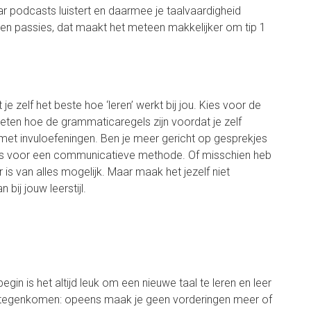
ar podcasts luistert en daarmee je taalvaardigheid
es en passies, dat maakt het meteen makkelijker om tip 1
 zelf het beste hoe ‘leren’ werkt bij jou. Kies voor de
 weten hoe de grammaticaregels zijn voordat je zelf
met invuloefeningen. Ben je meer gericht op gesprekjes
s voor een communicatieve methode. Of misschien heb
 is van alles mogelijk. Maar maak het jezelf niet
 bij jouw leerstijl.
gin is het altijd leuk om een nieuwe taal te leren en leer
ls tegenkomen: opeens maak je geen vorderingen meer of