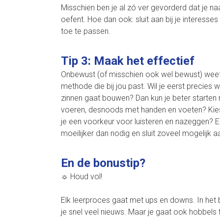
Misschien ben je al zó ver gevorderd dat je na
oefent. Hoe dan ook: sluit aan bij je interess
toe te passen.
Tip 3: Maak het effectief
Onbewust (of misschien ook wel bewust) weet je
methode die bij jou past. Wil je eerst precies
zinnen gaat bouwen? Dan kun je beter starten 
voeren, desnoods met handen en voeten? Kie
je een voorkeur voor luisteren en nazeggen? Er
moeilijker dan nodig en sluit zoveel mogelijk aan
En de bonustip?
☼ Houd vol!
Elk leerproces gaat met ups en downs. In het be
je snel veel nieuws. Maar je gaat ook hobbe