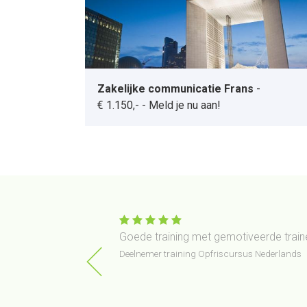
Zakelijke communicatie Frans
-
€ 1.150,-
-
Meld je nu aan!
gelse gesprekken.
Goede training met gemotiveerde traine
ertraging op de lijn
Deelnemer training Opfriscursus Nederlands
ainster deed het heel