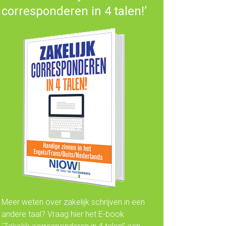
corresponderen in 4 talen!’
Meer weten over zakelijk schrijven in een
andere taal? Vraag hier het E-book